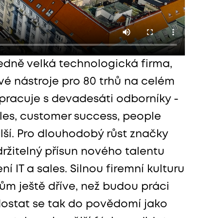
ředně velká technologická firma,
ové nástroje pro 80 trhů na celém
pracuje s devadesáti odborníky -
ales, customer success, people
lší. Pro dlouhodobý růst značky
udržitelný přísun nového talentu
í IT a sales. Silnou firemní kulturu
ům ještě dříve, než budou práci
dostat se tak do povědomí jako