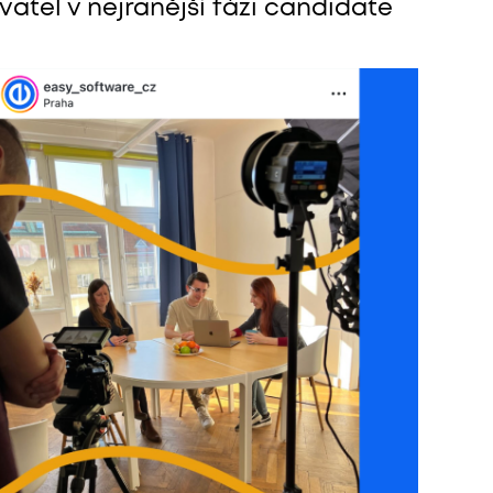
atel v nejranější fázi candidate