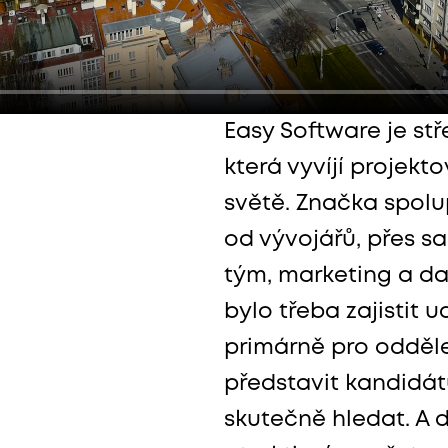
Easy Software je st
která vyvíjí projekt
světě. Značka spolu
od vývojářů, přes s
tým, marketing a da
bylo třeba zajistit 
primárně pro oddělen
představit kandidát
skutečně hledat. A 