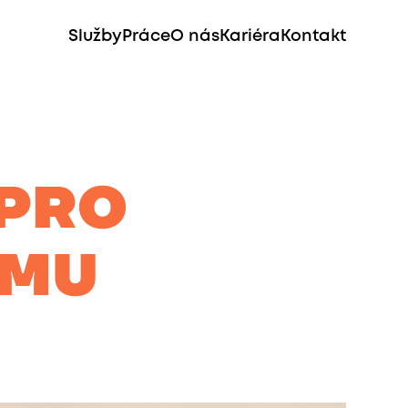
Služby
Práce
O nás
Kariéra
Kontakt
 PRO
RMU