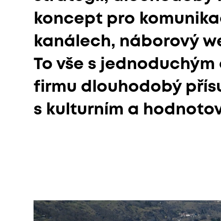
koncept pro komunika
kanálech, náborový we
To vše s jednoduchým c
firmu dlouhodobý přísu
s kulturním a hodnoto