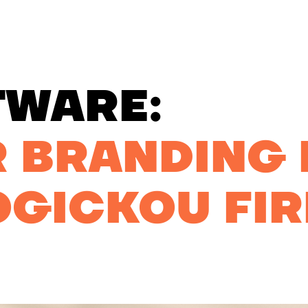
TWARE:
 BRANDING
GICKOU FI