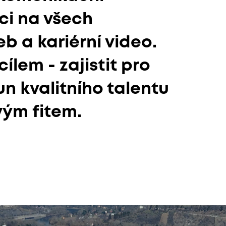
ci na všech
b a kariérní video.
ílem - zajistit pro
n kvalitního talentu
vým fitem.